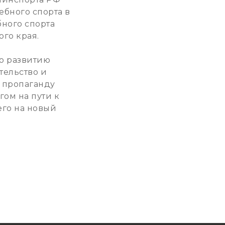
ебного спорта в
ного спорта
го края.
о развитию
тельство и
 пропаганду
ом на пути к
его на новый