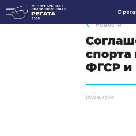
О рега
Новости
Соглаш
спорта
ФГСР и
07.09.2024