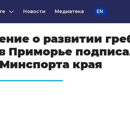
те
Новости
Медиатека
EN
ение о развитии гре
 в Приморье подпис
 Минспорта края