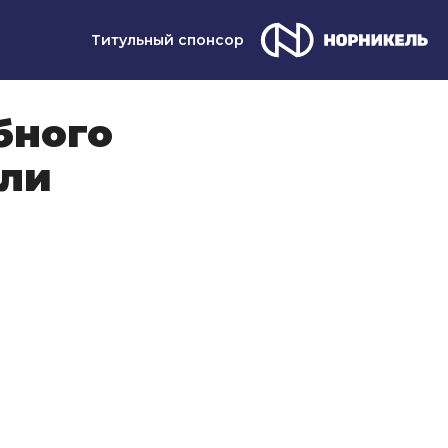
Титульный спонсор
бного
али