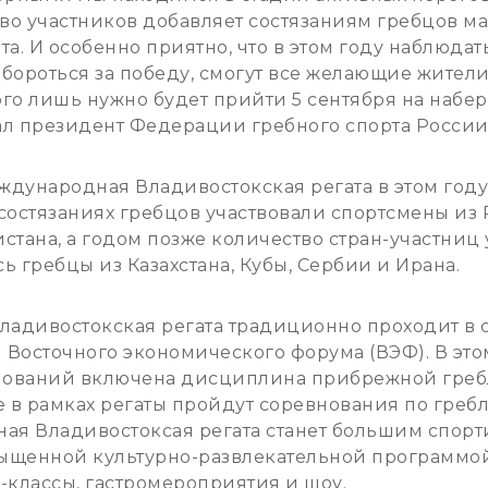
во участников добавляет состязаниям гребцов ма
а. И особенно приятно, что в этом году наблюдать
бороться за победу, смогут все желающие жители
ого лишь нужно будет прийти 5 сентября на набе
азал президент Федерации гребного спорта Росси
ждународная Владивостокская регата в этом году
в состязаниях гребцов участвовали спортсмены из 
стана, а годом позже количество стран-участниц
ь гребцы из Казахстана, Кубы, Сербии и Ирана.
адивостокская регата традиционно проходит в
 Восточного экономического форума (ВЭФ). В это
нований включена дисциплина прибрежной греб
е в рамках регаты пройдут соревнования по греб
ная Владивостоксая регата станет большим спор
ыщенной культурно-развлекательной программо
р-классы, гастромероприятия и шоу.