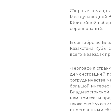
Сборные команды 
Международной Вл
Юбилейной набере
соревнований.
В сентябре во Вла
Казахстана, Кубы,
всего в заездах пр
«География стран
демонстрацией по
сотрудничества м
большой интерес 
Владивостокской р
нам приехали пред
также своё участи
иностранными сбо