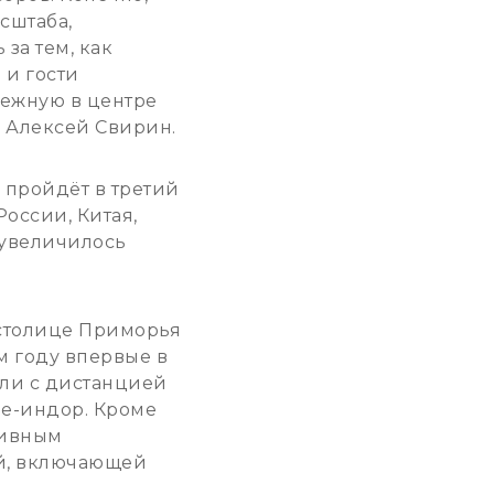
сштаба,
 за тем, как
 и гости
режную в центре
и Алексей Свирин.
 пройдёт в третий
России, Китая,
 увеличилось
 столице Приморья
м году впервые в
ли с дистанцией
ле-индор. Кроме
тивным
й, включающей