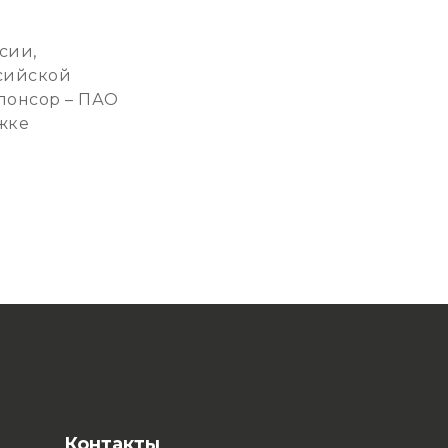
сии,
сийской
понсор – ПАО
жке
Контакты