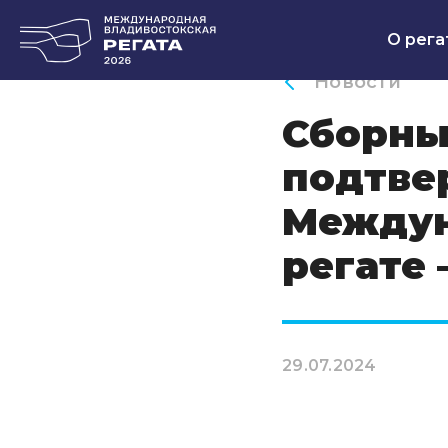
О рега
Новости
Сборны
подтве
Междун
регате 
29.07.2024