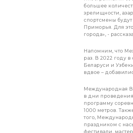
большее количест
зрелищности, азарт
спортсмены будут 
Приморья. Для эт
города», - расск
Напомним, что Ме
раз. В 2022 году 
Беларуси и Узбеки
вдвое – добавилис
Международная Вл
в дни проведения
программу сорев
1000 метров. Такж
того, Международ
праздником с нас
фестивали, масте