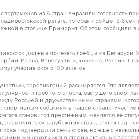
спортсменов из 8 стран выразили готовность при
адивостокской регате, которая пройдёт 5-6 сент
жной в столице Приморья. Об этом сообщили в 
дивосток должны приехать гребцы из Беларуси, У
 Сербии, Ирана, Венесуэлы и, конечно, России. Пла
имут участие около 100 атлетов.
-участниц соревнований расширяется. Это являет
пулярности гребного спорта, растущего спортив
ежду Россией и дружественными странами, кото
к спортивным событиям в нашей стране. Участи
егате становится престижным, меняется её статус
ставители трёх зарубежных стран, спустя год – се
е пока подтвердили семь стран, но ещё с нескол
рными мы находимся в стадии активных перегов