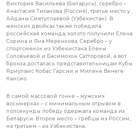
Виктория Васильева (Беларусь), серебро –
Анастасия Тиханова (Россия), третье место у
Айданы Сметуллаевой (Узбекистан). В
женских двойках также победила
российская команда, золото получили Елена
Сорина и Яна Меренкова. Серебро – у
спортсменок из Узбекистана Елены
Соловьевой и Басимохон Сатторовой, а вот
бронза досталась представительницам Кубы
Яриулвис Кобас Гарсии и Милене Венеге
Кансио.
В самой массовой гонке – мужских
восьмерках – с минимальным отрывом в
полсекунды победу одержала команда из
Беларуси. Второе место – гребцы из России,
на третьем – из Узбекистана.